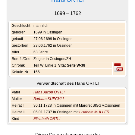
1699 – 1762
Geschlecht
männlich
geboren
1699 in Ossingen
getauft
27.06.1699 in Ossingen
gestorben
23.06.1762 in Ossingen
Alter
63 Jahre
Berufe/Orte
Ziegler in Ossingen/ZH
Chronik
Teil W; Linie 1;
Vita: Seite W-38
Kekule-Nr.
166
Verwandtschaft des Hans ÖRTLI
Vater
Hans Jacob ÖRTLI
Mutter
Barbara KÜECHLI
Heirat I
30.11.1728 in Ossingen mit Margret SIGG v.Ossingen
Heirat II
06.01.1737 in Ossingen mit
Lisabeth MÜLLER
Kind
Elisabeth ÖRTLI
Diese Daten stammen aus der