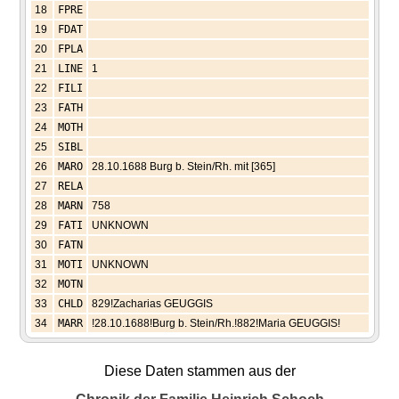
18
FPRE
19
FDAT
20
FPLA
21
LINE
1
22
FILI
23
FATH
24
MOTH
25
SIBL
26
MARO
28.10.1688 Burg b. Stein/Rh. mit [365]
27
RELA
28
MARN
758
29
FATI
UNKNOWN
30
FATN
31
MOTI
UNKNOWN
32
MOTN
33
CHLD
829!Zacharias GEUGGIS
34
MARR
!28.10.1688!Burg b. Stein/Rh.!882!Maria GEUGGIS!
Diese Daten stammen aus der