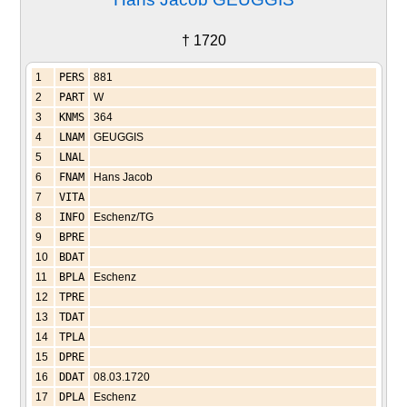
† 1720
1
PERS
881
2
PART
W
3
KNMS
364
4
LNAM
GEUGGIS
5
LNAL
6
FNAM
Hans Jacob
7
VITA
8
INFO
Eschenz/TG
9
BPRE
10
BDAT
11
BPLA
Eschenz
12
TPRE
13
TDAT
14
TPLA
15
DPRE
16
DDAT
08.03.1720
17
DPLA
Eschenz